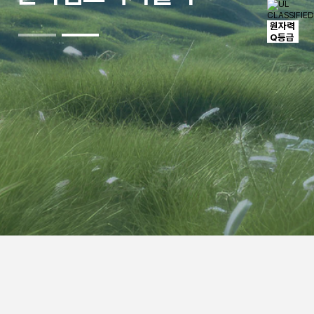
원자력
Q등급